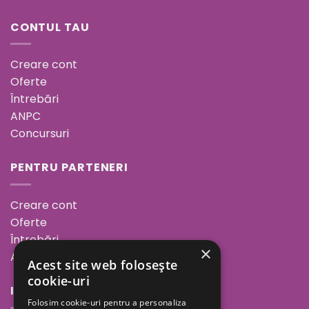
CONTUL TAU
Creare cont
Oferte
Întrebări
ANPC
Concursuri
PENTRU PARTENERI
Creare cont
Oferte
Întrebări
×
ANPC
Acest site web folosește
cookie-uri
INFORMAȚII
Folosim cookie-uri pentru a personaliza