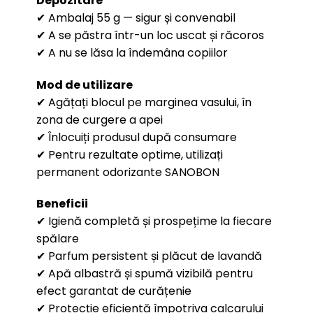
Depozitare
✔ Ambalaj 55 g — sigur și convenabil
✔ A se păstra într-un loc uscat și răcoros
✔ A nu se lăsa la îndemâna copiilor
Mod de utilizare
✔ Agățați blocul pe marginea vasului, în
zona de curgere a apei
✔ Înlocuiți produsul după consumare
✔ Pentru rezultate optime, utilizați
permanent odorizante SANOBON
Beneficii
✔ Igienă completă și prospețime la fiecare
spălare
✔ Parfum persistent și plăcut de lavandă
✔ Apă albastră și spumă vizibilă pentru
efect garantat de curățenie
✔ Protecție eficientă împotriva calcarului