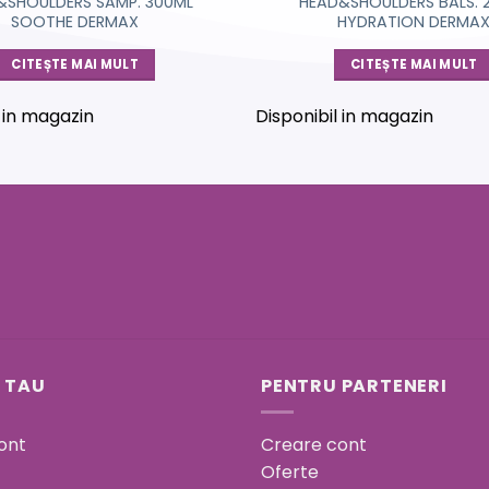
&SHOULDERS SAMP. 300ML
HEAD&SHOULDERS BALS. 
SOOTHE DERMAX
HYDRATION DERMA
CITEȘTE MAI MULT
CITEȘTE MAI MULT
l in magazin
Disponibil in magazin
 TAU
PENTRU PARTENERI
ont
Creare cont
Oferte