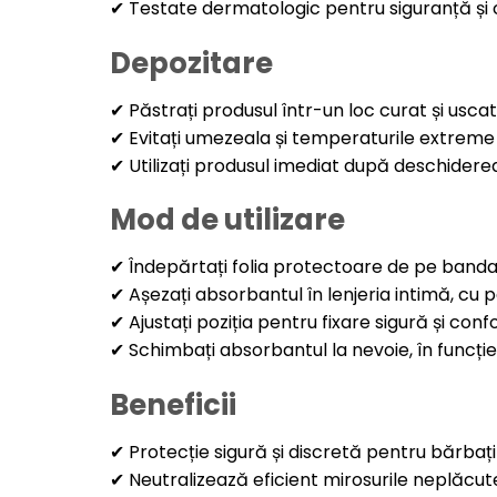
✔ Testate dermatologic pentru siguranță și c
Depozitare
✔ Păstrați produsul într-un loc curat și uscat
✔ Evitați umezeala și temperaturile extreme
✔ Utilizați produsul imediat după deschidere
Mod de utilizare
✔ Îndepărtați folia protectoare de pe band
✔ Așezați absorbantul în lenjeria intimă, cu p
✔ Ajustați poziția pentru fixare sigură și conf
✔ Schimbați absorbantul la nevoie, în funcți
Beneficii
✔ Protecție sigură și discretă pentru bărbați
✔ Neutralizează eficient mirosurile neplăcut