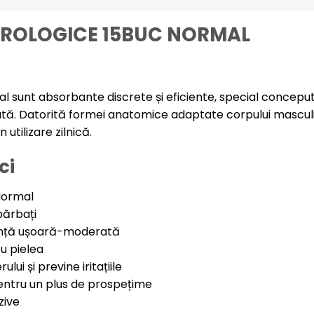
UROLOGICE 15BUC NORMAL
sunt absorbante discrete și eficiente, special conceput
ă. Datorită formei anatomice adaptate corpului masculin 
 utilizare zilnică.
ci
Normal
bărbați
nență ușoară-moderată
cu pielea
lui și previne iritațiile
pentru un plus de prospețime
zive