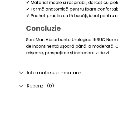
✔ Material moale și respirabil, delicat cu pie
✔ Formă anatomică pentru fixare confortabil
✔ Pachet practic cu 15 bucăți, ideal pentru uti
Concluzie
Seni Man Absorbante Urologice 15BUC Normal s
de incontinență ușoară până la moderată. C
mișcare, prospețime și încredere zi de zi.
Informații suplimentare
Recenzii (0)