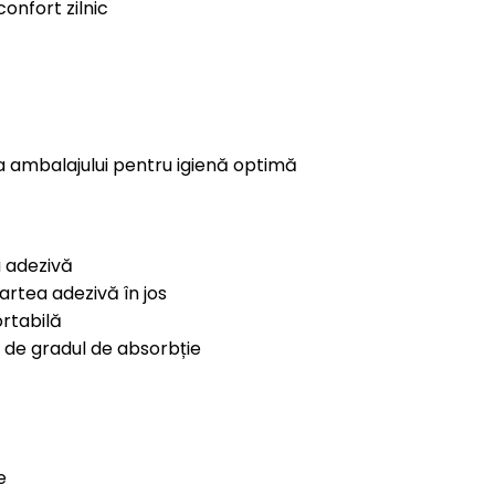
onfort zilnic
a ambalajului pentru igienă optimă
a adezivă
artea adezivă în jos
ortabilă
e de gradul de absorbție
e