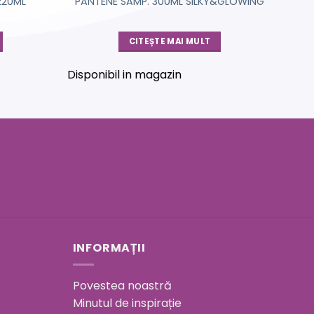
220ML
PANTENE SAMP. 300ML SILKY&GLOWING
X
CITEȘTE MAI MULT
Disponibil in magazin
INFORMAȚII
Povestea noastră
Minutul de inspirație