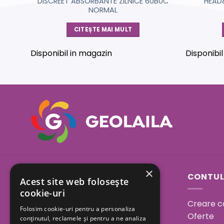
BUC
DISCREET ABSORBANTE ZILNICE 60BUC
HEAD
NORMAL
CITEȘTE MAI MULT
Disponibil in magazin
Disponibi
×
Sos. Bucuresti - Urziceni
CONTUL
Acest site web folosește
23A, Afumati, Ilfov
cookie-uri
Creare c
Folosim cookie-uri pentru a personaliza
Program:
Oferte
conținutul, reclamele și pentru a ne analiza