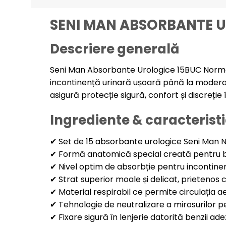
SENI MAN ABSORBANTE 
Descriere generală
Seni Man Absorbante Urologice 15BUC Normal 
incontinență urinară ușoară până la moderat
asigură protecție sigură, confort și discreție în
Ingrediente & caracteristi
✔ Set de 15 absorbante urologice Seni Man 
✔ Formă anatomică special creată pentru 
✔ Nivel optim de absorbție pentru inconti
✔ Strat superior moale și delicat, prietenos 
✔ Material respirabil ce permite circulația aeru
✔ Tehnologie de neutralizare a mirosurilor 
✔ Fixare sigură în lenjerie datorită benzii ade