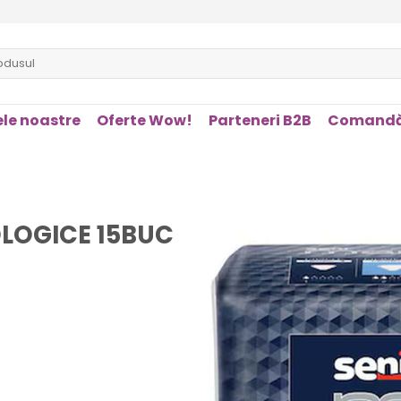
le noastre
Oferte Wow!
Parteneri B2B
Comandă
LOGICE 15BUC