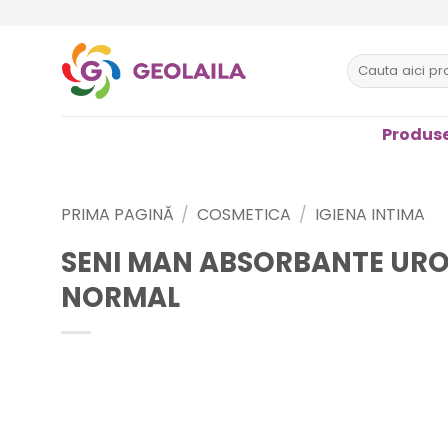
Sari
la
conținut
Caută
după:
Produse
PRIMA PAGINĂ
/
COSMETICA
/
IGIENA INTIMA
SENI MAN ABSORBANTE URO
NORMAL