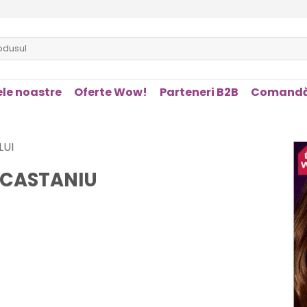
le noastre
Oferte Wow!
Parteneri B2B
Comandă
LUI
 CASTANIU