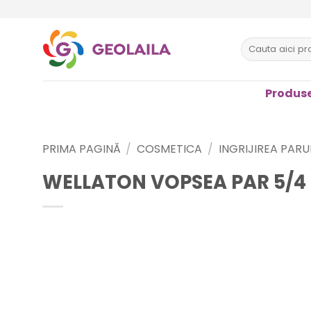
Sari
la
conținut
Caută
după:
Produse
PRIMA PAGINĂ
/
COSMETICA
/
INGRIJIREA PARU
WELLATON VOPSEA PAR 5/4