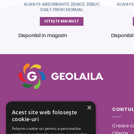
L
ALWAYS ABSORBANTE ZILNICE 30BUC
ALWAYS
DAILY FRESH NORMAL
CITEȘTE MAI MULT
Disponibil in magazin
Disponibi
×
Sos. Bucuresti - Urziceni
CONTUL
Acest site web folosește
23A, Afumati, Ilfov
cookie-uri
Creare c
Folosim cookie-uri pentru a personaliza
Program:
Oferte