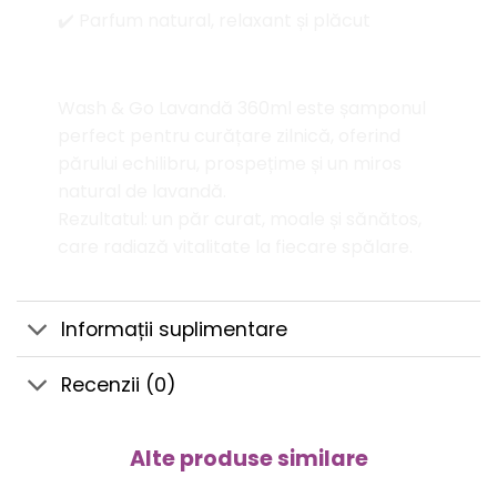
✔️ Parfum natural, relaxant și plăcut
Concluzie
Wash & Go Lavandă 360ml este șamponul
perfect pentru curățare zilnică, oferind
părului echilibru, prospețime și un miros
natural de lavandă.
Rezultatul: un păr curat, moale și sănătos,
care radiază vitalitate la fiecare spălare.
Informații suplimentare
Recenzii (0)
Alte produse similare