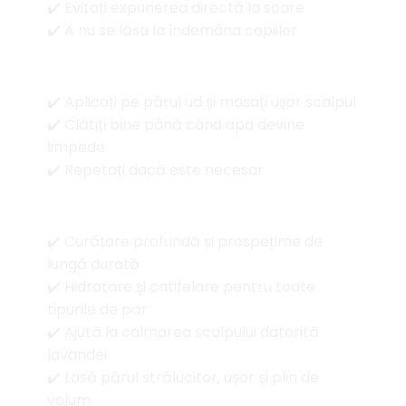
✔️ Evitați expunerea directă la soare
✔️ A nu se lăsa la îndemâna copiilor
Mod de utilizare
✔️ Aplicați pe părul ud și masați ușor scalpul
✔️ Clătiți bine până când apa devine
limpede
✔️ Repetați dacă este necesar
Beneficii
✔️ Curățare profundă și prospețime de
lungă durată
✔️ Hidratare și catifelare pentru toate
tipurile de păr
✔️ Ajută la calmarea scalpului datorită
lavandei
✔️ Lasă părul strălucitor, ușor și plin de
volum