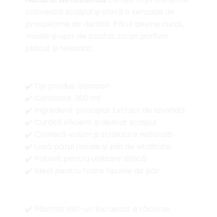
calmează scalpul și oferă o senzație de
prospețime de durată. Părul devine curat,
moale și ușor de coafat, cu un parfum
plăcut și relaxant.
Caracteristici
✔️ Tip produs: Șampon
✔️ Cantitate: 360 ml
✔️ Ingredient principal: Extract de lavandă
✔️ Curăță eficient și delicat scalpul
✔️ Conferă volum și strălucire naturală
✔️ Lasă părul moale și plin de vitalitate
✔️ Potrivit pentru utilizare zilnică
✔️ Ideal pentru toate tipurile de păr
Depozitare
✔️ Păstrați într-un loc uscat și răcoros