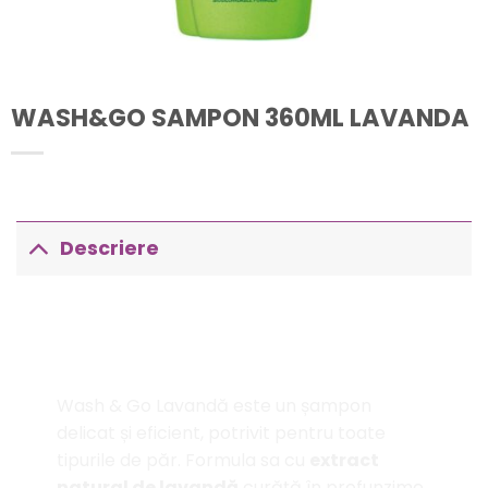
WASH&GO SAMPON 360ML LAVANDA
Descriere
WASH & GO ȘAMPON 360ML
LAVANDĂ
Descriere generală
Wash & Go Lavandă este un șampon
delicat și eficient, potrivit pentru toate
tipurile de păr. Formula sa cu
extract
natural de lavandă
curăță în profunzime,