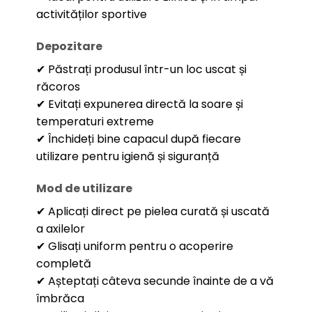
activităților sportive
Depozitare
✔ Păstrați produsul într-un loc uscat și
răcoros
✔ Evitați expunerea directă la soare și
temperaturi extreme
✔ Închideți bine capacul după fiecare
utilizare pentru igienă și siguranță
Mod de utilizare
✔ Aplicați direct pe pielea curată și uscată
a axilelor
✔ Glisați uniform pentru o acoperire
completă
✔ Așteptați câteva secunde înainte de a vă
îmbrăca