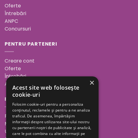
Oferte
Întrebări
ANPC
Concursuri
PENTRU PARTENERI
Creare cont
Oferte
Întrebări
×
ANPC
Acest site web folosește
cookie-uri
INFORMAȚII
Folosim cookie-uri pentru a personaliza
conținutul, reclamele și pentru a ne analiza
Povestea noastră
traficul. De asemenea, împărtășim
informații despre utilizarea site-ului nostru
Minutul de inspirație
cu partenerii noștri de publicitate și analiză,
Unde ne găsești
care le pot combina cu alte informații pe