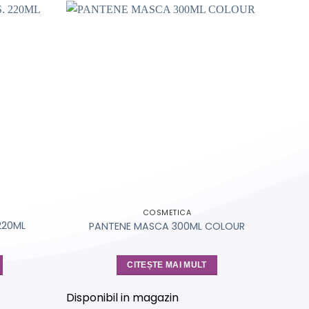
COSMETICA
220ML
AL
PANTENE MASCA 300ML COLOUR
X
CITEȘTE MAI MULT
Disponibil in magazin
Dispo