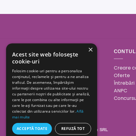
×
Sos. Bucuresti - Urziceni
CONTUL
Acest site web folosește
23A, Afumati, Ilfov
cookie-uri
Creare c
Folosim cookie-uri pentru a personaliza
Program:
Oferte
conținutul, reclamele și pentru a ne analiza
Luni - Vineri 08.00 - 18.00
Întrebări
traficul. De asemenea, împărtășim
informații despre utilizarea site-ului nostru
Sâmbătă 08.00 - 15.00
ANPC
cu partenerii noștri de publicitate și analiză,
Duminica închis
Concursu
care le pot combina cu alte informații pe
care le-ați furnizat sau pe care le-au
0730 094 173
colectat din utilizarea serviciilor lor.
Află
mai multe
ACCEPTĂ TOATE
REFUZĂ TOT
Copyright 2026 ©
Geolaila Comimpex SRL