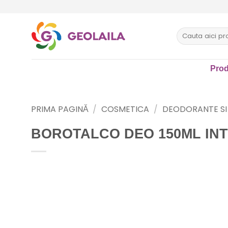
Sari
la
conținut
Caută
după:
Prod
PRIMA PAGINĂ
/
COSMETICA
/
DEODORANTE SI
BOROTALCO DEO 150ML INT