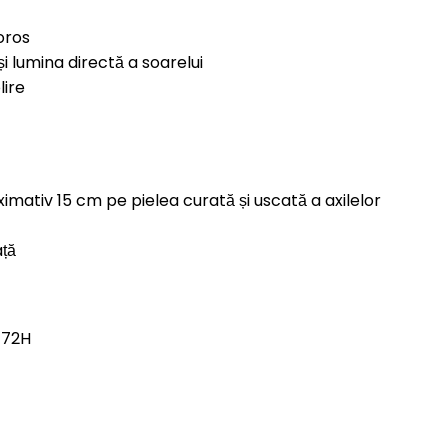
coros
i lumina directă a soarelui
lire
ximativ 15 cm pe pielea curată și uscată a axilelor
ață
 72H