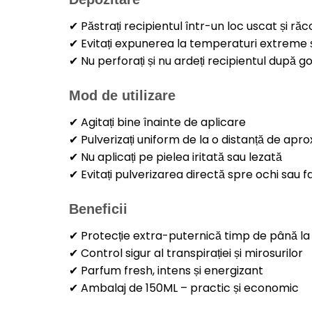
✔ Păstrați recipientul într-un loc uscat și ră
✔ Evitați expunerea la temperaturi extreme ș
✔ Nu perforați și nu ardeți recipientul după go
Mod de utilizare
✔ Agitați bine înainte de aplicare
✔ Pulverizați uniform de la o distanță de apro
✔ Nu aplicați pe pielea iritată sau lezată
✔ Evitați pulverizarea directă spre ochi sau f
Beneficii
✔ Protecție extra-puternică timp de până la
✔ Control sigur al transpirației și mirosurilor
✔ Parfum fresh, intens și energizant
✔ Ambalaj de 150ML – practic și economic