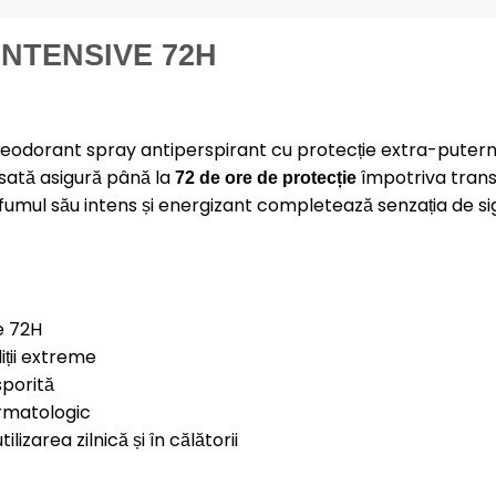
NTENSIVE 72H
odorant spray antiperspirant cu protecție extra-puternic
nsată asigură până la
împotriva transp
72 de ore de protecție
umul său intens și energizant completează senzația de sigu
e 72H
iții extreme
sporită
ermatologic
izarea zilnică și în călătorii