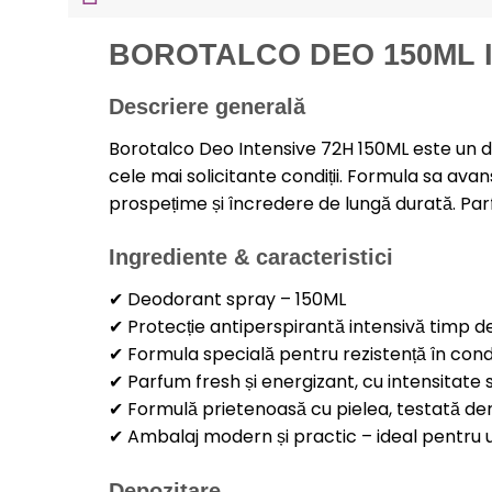
BOROTALCO DEO 150ML I
Descriere generală
Borotalco Deo Intensive 72H 150ML este un de
cele mai solicitante condiții. Formula sa ava
prospețime și încredere de lungă durată. Parf
Ingrediente & caracteristici
✔ Deodorant spray – 150ML
✔ Protecție antiperspirantă intensivă timp d
✔ Formula specială pentru rezistență în cond
✔ Parfum fresh și energizant, cu intensitate 
✔ Formulă prietenoasă cu pielea, testată d
✔ Ambalaj modern și practic – ideal pentru util
Depozitare