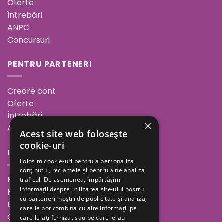
Oferte
Întrebări
ANPC
Concursuri
PENTRU PARTENERI
Creare cont
Oferte
Întrebări
×
ANPC
Acest site web folosește
cookie-uri
INFORMAȚII
Folosim cookie-uri pentru a personaliza
conținutul, reclamele și pentru a ne analiza
Povestea noastră
traficul. De asemenea, împărtășim
informații despre utilizarea site-ului nostru
Minutul de inspirație
cu partenerii noștri de publicitate și analiză,
Unde ne găsești
care le pot combina cu alte informații pe
Cariere
care le-ați furnizat sau pe care le-au