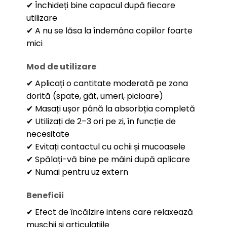
✔ Închideți bine capacul după fiecare
utilizare
✔ A nu se lăsa la îndemâna copiilor foarte
mici
Mod de utilizare
✔ Aplicați o cantitate moderată pe zona
dorită (spate, gât, umeri, picioare)
✔ Masați ușor până la absorbția completă
✔ Utilizați de 2–3 ori pe zi, în funcție de
necesitate
✔ Evitați contactul cu ochii și mucoasele
✔ Spălați-vă bine pe mâini după aplicare
✔ Numai pentru uz extern
Beneficii
✔ Efect de încălzire intens care relaxează
mușchii și articulațiile