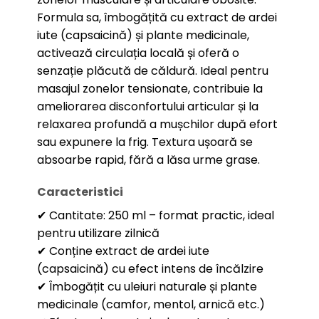
Formula sa, îmbogățită cu extract de ardei
iute (capsaicină) și plante medicinale,
activează circulația locală și oferă o
senzație plăcută de căldură. Ideal pentru
masajul zonelor tensionate, contribuie la
ameliorarea disconfortului articular și la
relaxarea profundă a mușchilor după efort
sau expunere la frig. Textura ușoară se
absoarbe rapid, fără a lăsa urme grase.
Caracteristici
✔ Cantitate: 250 ml – format practic, ideal
pentru utilizare zilnică
✔ Conține extract de ardei iute
(capsaicină) cu efect intens de încălzire
✔ Îmbogățit cu uleiuri naturale și plante
medicinale (camfor, mentol, arnică etc.)