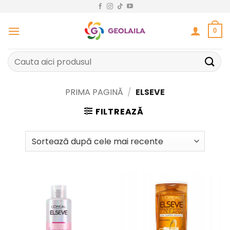
Sari
la
conținut
0
Caută
după:
PRIMA PAGINĂ
/
ELSEVE
FILTREAZĂ