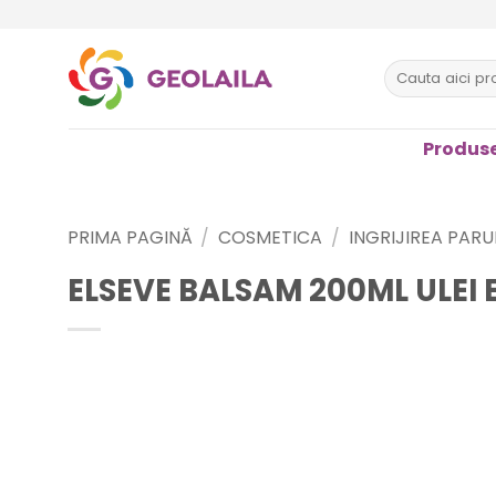
Sari
la
conținut
Caută
după:
Produse
PRIMA PAGINĂ
/
COSMETICA
/
INGRIJIREA PARU
ELSEVE BALSAM 200ML ULEI