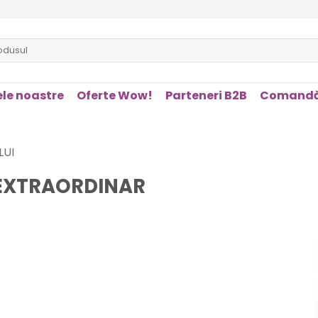
le noastre
Oferte Wow!
Parteneri B2B
Comandă
LUI
 EXTRAORDINAR