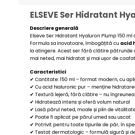
ELSEVE Ser Hidratant Hy
Descriere generală
Elseve Ser Hidratant Hyaluron Plump 150 ml de
Formula sa inovatoare, îmbogățită cu
acid 
la atingere. Acest ser fără clătire pătrunde 
mai neted, mai hidratat și mai ușor de coafat, 
Caracteristici
✔ Cantitate: 150 ml – format modern, cu apl
✔ Cu acid hialuronic pur – menține hidratare
✔ Textură lejeră, fără clătire – nu îngreune
✔ Hidratează intens și oferă volum natural
✔ Lasă părul neted, moale și plin de vitalitat
✔ Poate fi aplicat pe părul umed sau uscat
✔ Potrivit pentru toate tipurile de păr, în sp
✔ Testat dermatologic – formulă sigură și d