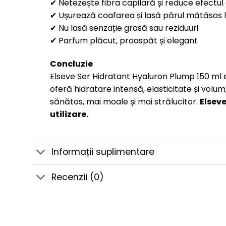
✔ Netezește fibra capilară și reduce efectul
✔ Ușurează coafarea și lasă părul mătăsos l
✔ Nu lasă senzație grasă sau reziduuri
✔ Parfum plăcut, proaspăt și elegant
Concluzie
Elseve Ser Hidratant Hyaluron Plump 150 ml est
oferă hidratare intensă, elasticitate și volum
sănătos, mai moale și mai strălucitor.
Elseve
utilizare.
Informații suplimentare
Recenzii (0)