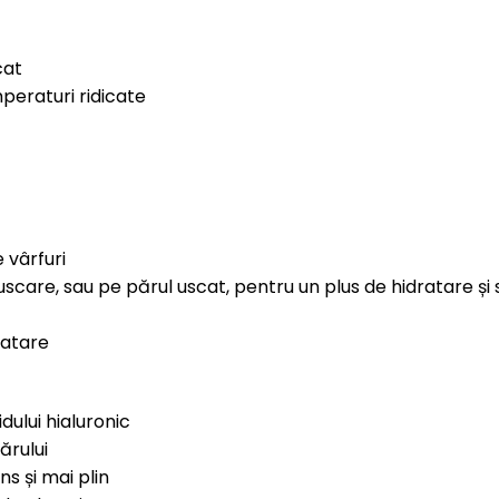
cat
mperaturi ridicate
 vârfuri
uscare, sau pe părul uscat, pentru un plus de hidratare și 
ratare
dului hialuronic
ărului
s și mai plin