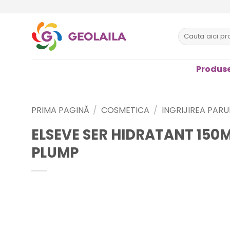
Sari
la
conținut
Caută
după:
Produse
PRIMA PAGINĂ
/
COSMETICA
/
INGRIJIREA PARU
ELSEVE SER HIDRATANT 150
PLUMP