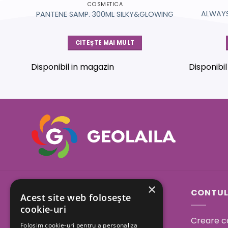
COSMETICA
C 1
ALWAYS
PANTENE SAMP. 300ML SILKY&GLOWING
CITEȘTE MAI MULT
Disponibil in magazin
Disponibi
×
Sos. Bucuresti - Urziceni
CONTUL
Acest site web folosește
23A, Afumati, Ilfov
cookie-uri
Creare c
Folosim cookie-uri pentru a personaliza