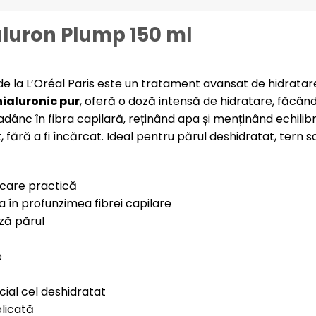
aluron Plump 150 ml
 la L’Oréal Paris este un tratament avansat de hidratare pe
hialuronic pur
, oferă o doză intensă de hidratare, făcând 
adânc în fibra capilară, reținând apa și menținând echilib
fără a fi încărcat. Ideal pentru părul deshidratat, tern sau 
icare practică
a în profunzimea fibrei capilare
ază părul
e
ecial cel deshidratat
elicată