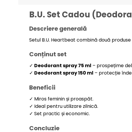
B.U. Set Cadou (Deodora
Descriere generală
Setul B.U. Heartbeat combină două produse es
Conținut set
✓
Deodorant spray 75 ml
– prospețime delic
✓
Deodorant spray 150 ml
– protecție înde
Beneficii
✓ Miros feminin și proaspăt.
✓ Ideal pentru utilizare zilnică.
✓ Set practic și economic.
Concluzie