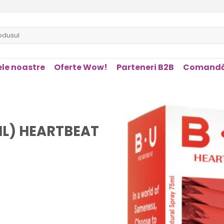
le noastre
Oferte Wow!
Parteneri B2B
Comandă
L) HEARTBEAT