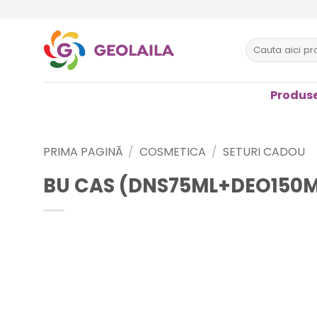
Sari
la
conținut
Caută
după:
Produse
PRIMA PAGINĂ
/
COSMETICA
/
SETURI CADOU
BU CAS (DNS75ML+DEO150M