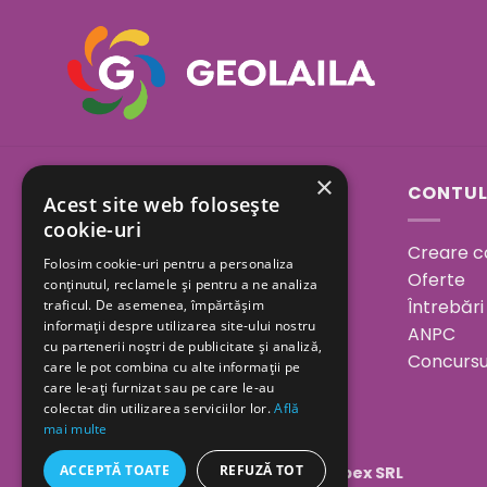
×
Sos. Bucuresti - Urziceni
CONTUL
Acest site web folosește
23A, Afumati, Ilfov
cookie-uri
Creare c
Folosim cookie-uri pentru a personaliza
Program:
Oferte
conținutul, reclamele și pentru a ne analiza
Luni - Vineri 08.00 - 18.00
Întrebări
traficul. De asemenea, împărtășim
informații despre utilizarea site-ului nostru
Sâmbătă 08.00 - 15.00
ANPC
cu partenerii noștri de publicitate și analiză,
Duminica închis
Concursu
care le pot combina cu alte informații pe
care le-ați furnizat sau pe care le-au
0730 094 173
colectat din utilizarea serviciilor lor.
Află
mai multe
ACCEPTĂ TOATE
REFUZĂ TOT
Copyright 2026 ©
Geolaila Comimpex SRL