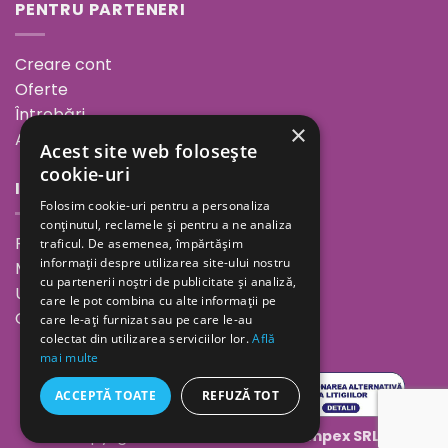
PENTRU PARTENERI
Creare cont
Oferte
Întrebări
×
ANPC
Acest site web folosește
cookie-uri
INFORMAȚII
Folosim cookie-uri pentru a personaliza
conținutul, reclamele și pentru a ne analiza
Povestea noastră
traficul. De asemenea, împărtășim
informații despre utilizarea site-ului nostru
Minutul de inspirație
cu partenerii noștri de publicitate și analiză,
Unde ne găsești
care le pot combina cu alte informații pe
Cariere
care le-ați furnizat sau pe care le-au
colectat din utilizarea serviciilor lor.
Află
mai multe
ACCEPTĂ TOATE
REFUZĂ TOT
Copyright 2026 ©
Geolaila Comimpex SRL