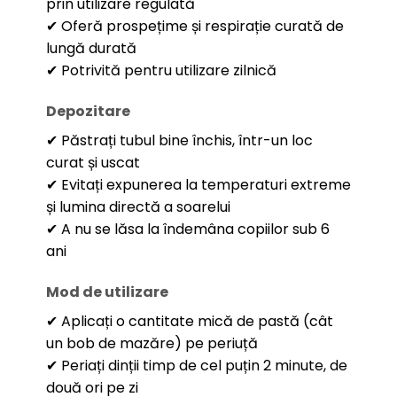
prin utilizare regulată
✔ Oferă prospețime și respirație curată de
lungă durată
✔ Potrivită pentru utilizare zilnică
Depozitare
✔ Păstrați tubul bine închis, într-un loc
curat și uscat
✔ Evitați expunerea la temperaturi extreme
și lumina directă a soarelui
✔ A nu se lăsa la îndemâna copiilor sub 6
ani
Mod de utilizare
✔ Aplicați o cantitate mică de pastă (cât
un bob de mazăre) pe periuță
✔ Periați dinții timp de cel puțin 2 minute, de
două ori pe zi