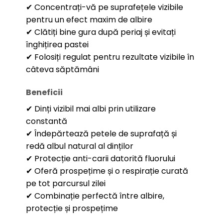
✔ Concentrați-vă pe suprafețele vizibile
pentru un efect maxim de albire
✔ Clătiți bine gura după periaj și evitați
înghițirea pastei
✔ Folosiți regulat pentru rezultate vizibile în
câteva săptămâni
Beneficii
✔ Dinți vizibil mai albi prin utilizare
constantă
✔ Îndepărtează petele de suprafață și
redă albul natural al dinților
✔ Protecție anti-carii datorită fluorului
✔ Oferă prospețime și o respirație curată
pe tot parcursul zilei
✔ Combinație perfectă între albire,
protecție și prospețime