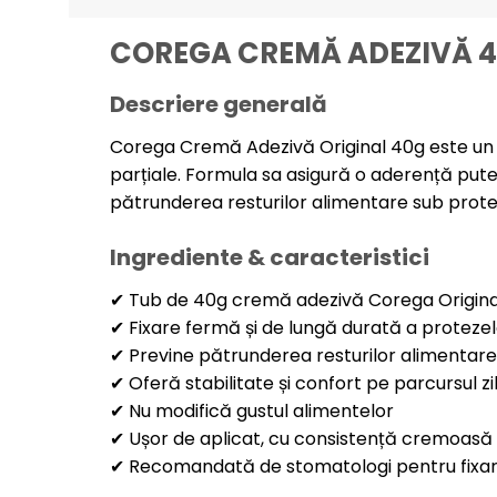
COREGA CREMĂ ADEZIVĂ 4
Descriere generală
Corega Cremă Adezivă Original 40g este un p
parțiale. Formula sa asigură o aderență putern
pătrunderea resturilor alimentare sub proteză
Ingrediente & caracteristici
✔ Tub de 40g cremă adezivă Corega Origina
✔ Fixare fermă și de lungă durată a proteze
✔ Previne pătrunderea resturilor alimentar
✔ Oferă stabilitate și confort pe parcursul zil
✔ Nu modifică gustul alimentelor
✔ Ușor de aplicat, cu consistență cremoasă și
✔ Recomandată de stomatologi pentru fixar