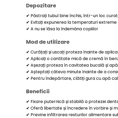
Depozitare
✔ Păstrați tubul bine închis, într-un loc curat
✔ Evitați expunerea la temperaturi extreme ș
✔ A nu se lăsa la îndemâna copiilor
Mod de utilizare
✔ Curățați și uscați proteza înainte de aplica
✔ Aplicați o cantitate mică de cremă în benz
✔ Așezați proteza în cavitatea bucală și ap
✔ Așteptați câteva minute înainte de a cons
✔ Pentru îndepărtare, clătiți gura cu apă cal
Beneficii
✔ Fixare puternică și stabilă a protezei dent
✔ Oferă libertate și încredere în vorbire și m
✔ Previne infiltrarea resturilor alimentare s