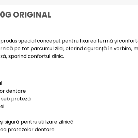
0G ORIGINAL
rodus special conceput pentru fixarea fermă și conforta
ică pe tot parcursul zilei, oferind siguranță în vorbire, m
, sporind confortul zilnic.
l
lor dentare
e sub proteză
ei
 sigură pentru utilizare zilnică
ea protezelor dentare