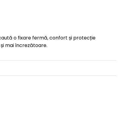
ută o fixare fermă, confort și protecție
ă și mai încrezătoare.