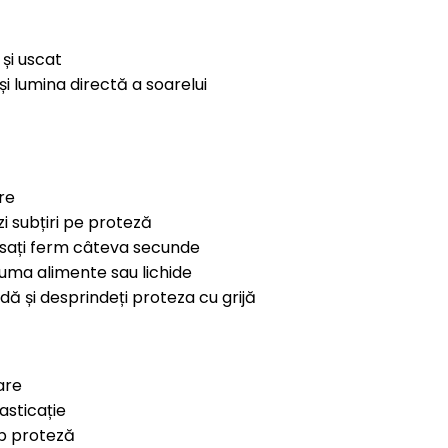
 și uscat
i lumina directă a soarelui
re
i subțiri pe proteză
ăsați ferm câteva secunde
uma alimente sau lichide
dă și desprindeți proteza cu grijă
are
asticație
ub proteză