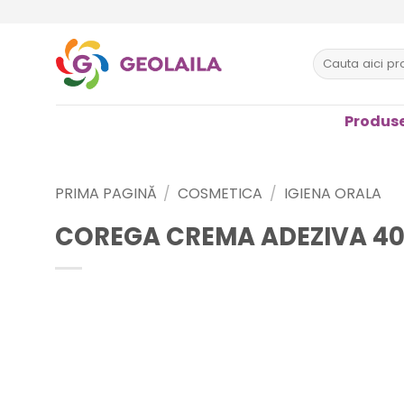
Sari
la
conținut
Caută
după:
Produse
PRIMA PAGINĂ
/
COSMETICA
/
IGIENA ORALA
COREGA CREMA ADEZIVA 40