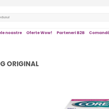
le noastre
Oferte Wow!
Parteneri B2B
Comandă
G ORIGINAL