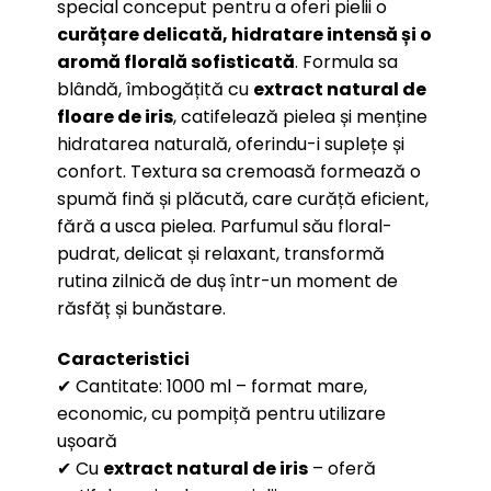
special conceput pentru a oferi pielii o
curățare delicată, hidratare intensă și o
aromă florală sofisticată
. Formula sa
blândă, îmbogățită cu
extract natural de
floare de iris
, catifelează pielea și menține
hidratarea naturală, oferindu-i suplețe și
confort. Textura sa cremoasă formează o
spumă fină și plăcută, care curăță eficient,
fără a usca pielea. Parfumul său floral-
pudrat, delicat și relaxant, transformă
rutina zilnică de duș într-un moment de
răsfăț și bunăstare.
Caracteristici
✔ Cantitate: 1000 ml – format mare,
economic, cu pompiță pentru utilizare
ușoară
✔ Cu
extract natural de iris
– oferă