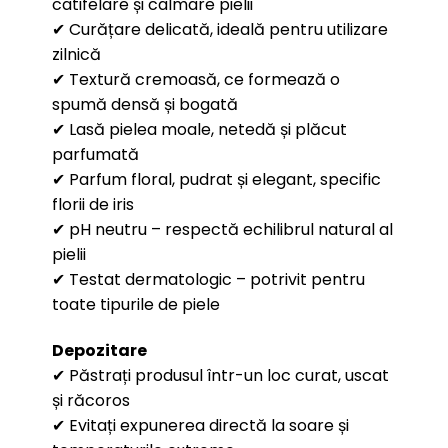
catifelare și calmare pielii
✔ Curățare delicată, ideală pentru utilizare
zilnică
✔ Textură cremoasă, ce formează o
spumă densă și bogată
✔ Lasă pielea moale, netedă și plăcut
parfumată
✔ Parfum floral, pudrat și elegant, specific
florii de iris
✔ pH neutru – respectă echilibrul natural al
pielii
✔ Testat dermatologic – potrivit pentru
toate tipurile de piele
Depozitare
✔ Păstrați produsul într-un loc curat, uscat
și răcoros
✔ Evitați expunerea directă la soare și