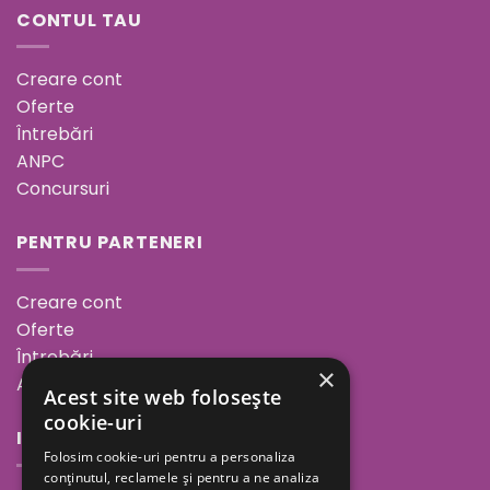
CONTUL TAU
Creare cont
Oferte
Întrebări
ANPC
Concursuri
PENTRU PARTENERI
Creare cont
Oferte
Întrebări
×
ANPC
Acest site web folosește
cookie-uri
INFORMAȚII
Folosim cookie-uri pentru a personaliza
conținutul, reclamele și pentru a ne analiza