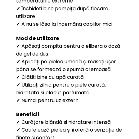
temperaturile extreme
✔ Închideți bine pompița după fiecare
utilizare
✔ A nu se lăsa la îndemâna copiilor mici
Mod de utilizare
✔ Apăsați pompița pentru a elibera o doză
de gel de duș
✔ Aplicați pe pielea umedă și masați ușor
până se formează o spumă cremoasă
✔ Clătiți bine cu apă curată
✔ Utilizați zilnic pentru o piele curată,
hidratată și plăcut parfumată
✔ Numai pentru uz extern
Beneficii
✔ Curățare blândă și hidratare intensă
✔ Catifelează pielea și îi oferă o senzație de
finețe și confort