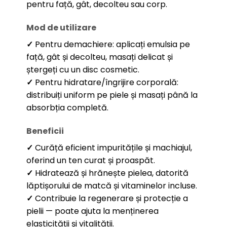
pentru față, gât, decolteu sau corp.
Mod de utilizare
✓
Pentru demachiere: aplicați emulsia pe
față, gât și decolteu, masați delicat și
ștergeți cu un disc cosmetic.
✓
Pentru hidratare/îngrijire corporală:
distribuiți uniform pe piele și masați până la
absorbția completă.
Beneficii
✓
Curăță eficient impuritățile și machiajul,
oferind un ten curat și proaspăt.
✓
Hidratează și hrănește pielea, datorită
lăptișorului de matcă și vitaminelor incluse.
✓
Contribuie la regenerare și protecție a
pielii — poate ajuta la menținerea
elasticității și vitalității.