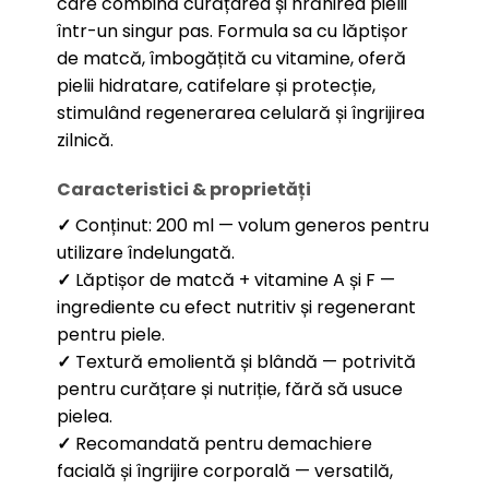
care combină curățarea și hrănirea pielii
într-un singur pas. Formula sa cu lăptișor
de matcă, îmbogățită cu vitamine, oferă
pielii hidratare, catifelare și protecție,
stimulând regenerarea celulară și îngrijirea
zilnică.
Caracteristici & proprietăți
✓
Conținut: 200 ml — volum generos pentru
utilizare îndelungată.
✓
Lăptișor de matcă + vitamine A și F —
ingrediente cu efect nutritiv și regenerant
pentru piele.
✓
Textură emolientă și blândă — potrivită
pentru curățare și nutriție, fără să usuce
pielea.
✓
Recomandată pentru demachiere
facială și îngrijire corporală — versatilă,