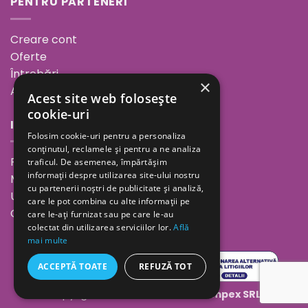
PENTRU PARTENERI
Creare cont
Oferte
Întrebări
×
ANPC
Acest site web folosește
cookie-uri
INFORMAȚII
Folosim cookie-uri pentru a personaliza
conținutul, reclamele și pentru a ne analiza
Povestea noastră
traficul. De asemenea, împărtășim
informații despre utilizarea site-ului nostru
Minutul de inspirație
cu partenerii noștri de publicitate și analiză,
Unde ne găsești
care le pot combina cu alte informații pe
Cariere
care le-ați furnizat sau pe care le-au
colectat din utilizarea serviciilor lor.
Află
mai multe
ACCEPTĂ TOATE
REFUZĂ TOT
Copyright 2026 ©
Geolaila Comimpex SRL