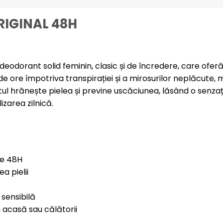
RIGINAL 48H
orant solid feminin, clasic și de încredere, care oferă prot
 ore împotriva transpirației și a mirosurilor neplăcute, m
 hrănește pielea și previne uscăciunea, lăsând o senzație 
izarea zilnică.
de 48H
a pielii
 sensibilă
 acasă sau călătorii