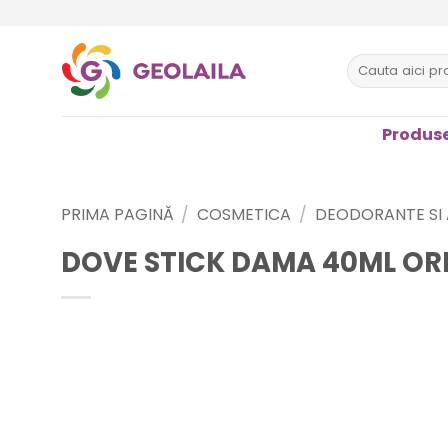
Sari
la
conținut
Caută
după:
Produse
PRIMA PAGINĂ
/
COSMETICA
/
DEODORANTE SI 
DOVE STICK DAMA 40ML OR