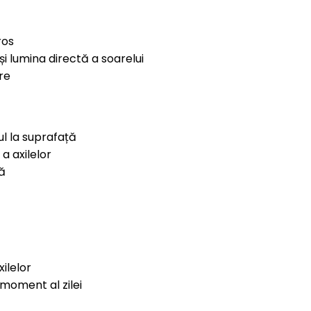
ros
i lumina directă a soarelui
re
ul la suprafață
a axilelor
tă
ilelor
 moment al zilei