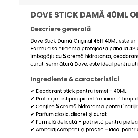
DOVE STICK DAMĂ 40ML O
Descriere generală
Dove Stick Damă Original 48H 40ML este un deod
Formula sa eficientă protejează până la 48 de
Îmbogățit cu ¼ cremă hidratantă, deodorantul
curat, semnătură Dove, este ideal pentru util
Ingrediente & caracteristici
✔ Deodorant stick pentru femei – 40ML
✔ Protecție antiperspirantă eficientă timp 
✔ Conține ¼ cremă hidratantă pentru îngrijire
✔ Parfum clasic, discret și curat
✔ Formulă delicată – potrivită pentru pielea
✔ Ambalaj compact și practic – ideal pentru