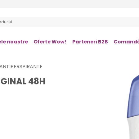
le noastre
Oferte Wow!
Parteneri B2B
Comandă
ANTIPERSPIRANTE
IGINAL 48H