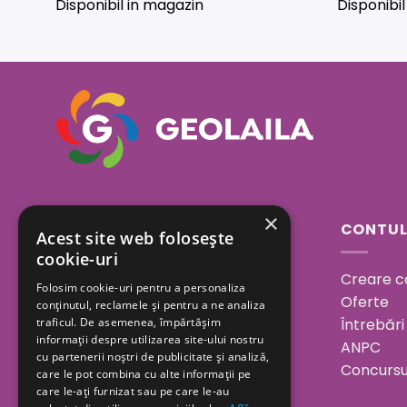
Disponibil in magazin
Disponibi
×
Sos. Bucuresti - Urziceni
CONTUL
Acest site web folosește
23A, Afumati, Ilfov
cookie-uri
Creare c
Folosim cookie-uri pentru a personaliza
Program:
Oferte
conținutul, reclamele și pentru a ne analiza
Luni - Vineri 08.00 - 18.00
Întrebări
traficul. De asemenea, împărtășim
informații despre utilizarea site-ului nostru
Sâmbătă 08.00 - 15.00
ANPC
cu partenerii noștri de publicitate și analiză,
Duminica închis
Concursu
care le pot combina cu alte informații pe
care le-ați furnizat sau pe care le-au