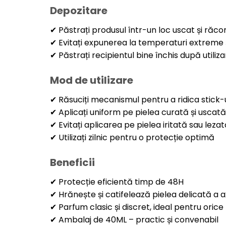
Depozitare
✔ Păstrați produsul într-un loc uscat și răco
✔ Evitați expunerea la temperaturi extreme ș
✔ Păstrați recipientul bine închis după utiliza
Mod de utilizare
✔ Răsuciți mecanismul pentru a ridica stick-
✔ Aplicați uniform pe pielea curată și uscată 
✔ Evitați aplicarea pe pielea iritată sau leza
✔ Utilizați zilnic pentru o protecție optimă
Beneficii
✔ Protecție eficientă timp de 48H
✔ Hrănește și catifelează pielea delicată a ax
✔ Parfum clasic și discret, ideal pentru orice
✔ Ambalaj de 40ML – practic și convenabil