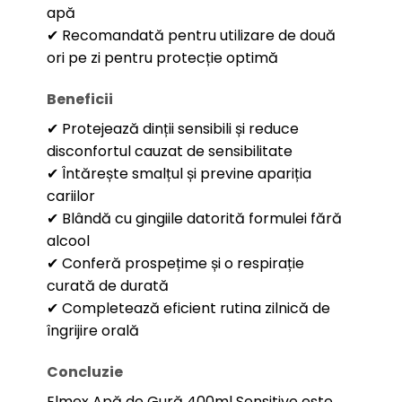
apă
✔ Recomandată pentru utilizare de două
ori pe zi pentru protecție optimă
Beneficii
✔ Protejează dinții sensibili și reduce
disconfortul cauzat de sensibilitate
✔ Întărește smalțul și previne apariția
cariilor
✔ Blândă cu gingiile datorită formulei fără
alcool
✔ Conferă prospețime și o respirație
curată de durată
✔ Completează eficient rutina zilnică de
îngrijire orală
Concluzie
Elmex Apă de Gură 400ml Sensitive este