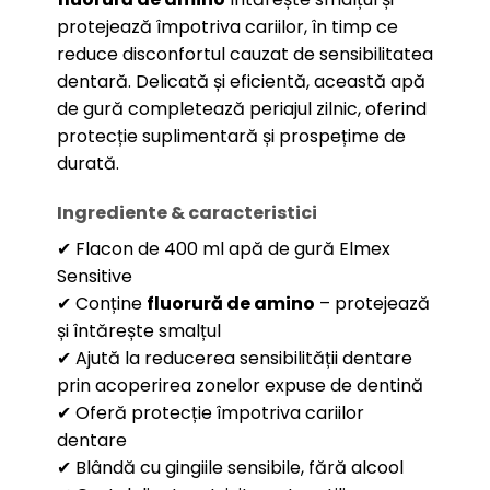
protejează împotriva cariilor, în timp ce
reduce disconfortul cauzat de sensibilitatea
dentară. Delicată și eficientă, această apă
de gură completează periajul zilnic, oferind
protecție suplimentară și prospețime de
durată.
Ingrediente & caracteristici
✔ Flacon de 400 ml apă de gură Elmex
Sensitive
✔ Conține
fluorură de amino
– protejează
și întărește smalțul
✔ Ajută la reducerea sensibilității dentare
prin acoperirea zonelor expuse de dentină
✔ Oferă protecție împotriva cariilor
dentare
✔ Blândă cu gingiile sensibile, fără alcool