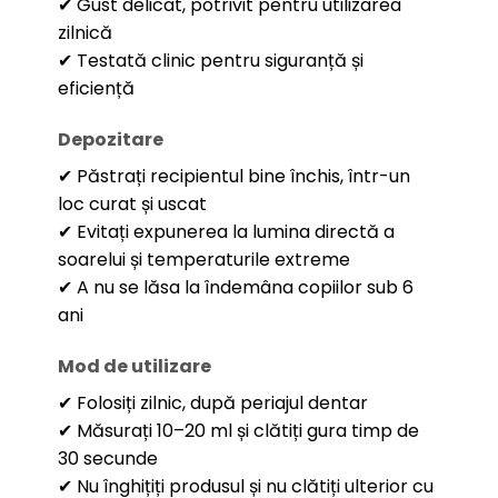
✔ Gust delicat, potrivit pentru utilizarea
zilnică
✔ Testată clinic pentru siguranță și
eficiență
Depozitare
✔ Păstrați recipientul bine închis, într-un
loc curat și uscat
✔ Evitați expunerea la lumina directă a
soarelui și temperaturile extreme
✔ A nu se lăsa la îndemâna copiilor sub 6
ani
Mod de utilizare
✔ Folosiți zilnic, după periajul dentar
✔ Măsurați 10–20 ml și clătiți gura timp de
30 secunde
✔ Nu înghițiți produsul și nu clătiți ulterior cu