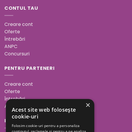
CONTUL TAU
Creare cont
Oferte
Întrebări
ANPC
Concursuri
PENTRU PARTENERI
Creare cont
Oferte
Întrebări
×
ANPC
Acest site web folosește
cookie-uri
INFORMAȚII
Folosim cookie-uri pentru a personaliza
conținutul, reclamele și pentru a ne analiza