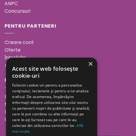
ANPC
Concursuri
PENTRU PARTENERI
Creare cont
Oferte
Întrebări
×
ANPC
Acest site web folosește
cookie-uri
INFORMAȚII
Folosim cookie-uri pentru a personaliza
conținutul, reclamele și pentru a ne analiza
Povestea noastră
traficul. De asemenea, împărtășim
informații despre utilizarea site-ului nostru
Minutul de inspirație
cu partenerii noștri de publicitate și analiză,
Unde ne găsești
care le pot combina cu alte informații pe
Cariere
care le-ați furnizat sau pe care le-au
colectat din utilizarea serviciilor lor.
Află
mai multe