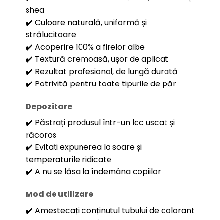
shea
✔️ Culoare naturală, uniformă și
strălucitoare
✔️ Acoperire 100% a firelor albe
✔️ Textură cremoasă, ușor de aplicat
✔️ Rezultat profesional, de lungă durată
✔️ Potrivită pentru toate tipurile de păr
Depozitare
✔️ Păstrați produsul într-un loc uscat și
răcoros
✔️ Evitați expunerea la soare și
temperaturile ridicate
✔️ A nu se lăsa la îndemâna copiilor
Mod de utilizare
✔️ Amestecați conținutul tubului de colorant