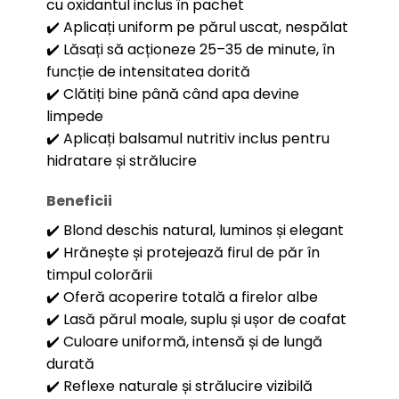
cu oxidantul inclus în pachet
✔️ Aplicați uniform pe părul uscat, nespălat
✔️ Lăsați să acționeze 25–35 de minute, în
funcție de intensitatea dorită
✔️ Clătiți bine până când apa devine
limpede
✔️ Aplicați balsamul nutritiv inclus pentru
hidratare și strălucire
Beneficii
✔️ Blond deschis natural, luminos și elegant
✔️ Hrănește și protejează firul de păr în
timpul colorării
✔️ Oferă acoperire totală a firelor albe
✔️ Lasă părul moale, suplu și ușor de coafat
✔️ Culoare uniformă, intensă și de lungă
durată
✔️ Reflexe naturale și strălucire vizibilă