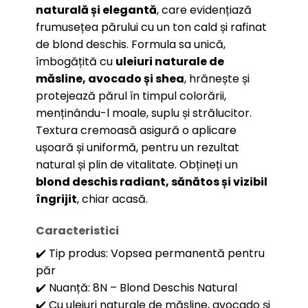
naturală și elegantă
, care evidențiază
frumusețea părului cu un ton cald și rafinat
de blond deschis. Formula sa unică,
îmbogățită cu
uleiuri naturale de
măsline, avocado și shea
, hrănește și
protejează părul în timpul colorării,
menținându-l moale, suplu și strălucitor.
Textura cremoasă asigură o aplicare
ușoară și uniformă, pentru un rezultat
natural și plin de vitalitate. Obțineți un
blond deschis radiant, sănătos și vizibil
îngrijit
, chiar acasă.
Caracteristici
✔️ Tip produs: Vopsea permanentă pentru
păr
✔️ Nuanță: 8N – Blond Deschis Natural
✔️ Cu uleiuri naturale de măsline, avocado și