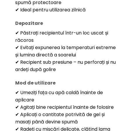
spumă protectoare
✔ Ideal pentru utilizarea zilnică
Depozitare
✔ Păstrați recipientul într-un loc uscat și
răcoros
✔ Evitați expunerea la temperaturi extreme
și lumina directă a soarelui
✔ Recipient sub presiune – nu perforați și nu
ardeți după golire
Mod de utilizare
✔ Umeziți fața cu apă caldă înainte de
aplicare
✔ Agitați bine recipientul înainte de folosire
✔ Aplicați o cantitate potrivită de gel și
masați până devine spumă
✔ Radeți cu mișcări delicate, clătind lama