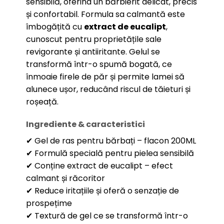
sensibilă, oferind un bărbierit delicat, precis
și confortabil. Formula sa calmantă este
îmbogățită cu
extract de eucalipt
,
cunoscut pentru proprietățile sale
revigorante și antiiritante. Gelul se
transformă într-o spumă bogată, ce
înmoaie firele de păr și permite lamei să
alunece ușor, reducând riscul de tăieturi și
roșeață.
Ingrediente & caracteristici
✔ Gel de ras pentru bărbați – flacon 200ML
✔ Formulă specială pentru pielea sensibilă
✔ Conține extract de eucalipt – efect
calmant și răcoritor
✔ Reduce iritațiile și oferă o senzație de
prospețime
✔ Textură de gel ce se transformă într-o