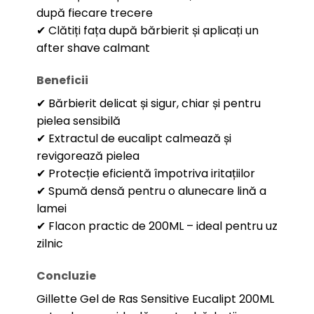
după fiecare trecere
✔ Clătiți fața după bărbierit și aplicați un
after shave calmant
Beneficii
✔ Bărbierit delicat și sigur, chiar și pentru
pielea sensibilă
✔ Extractul de eucalipt calmează și
revigorează pielea
✔ Protecție eficientă împotriva iritațiilor
✔ Spumă densă pentru o alunecare lină a
lamei
✔ Flacon practic de 200ML – ideal pentru uz
zilnic
Concluzie
Gillette Gel de Ras Sensitive Eucalipt 200ML