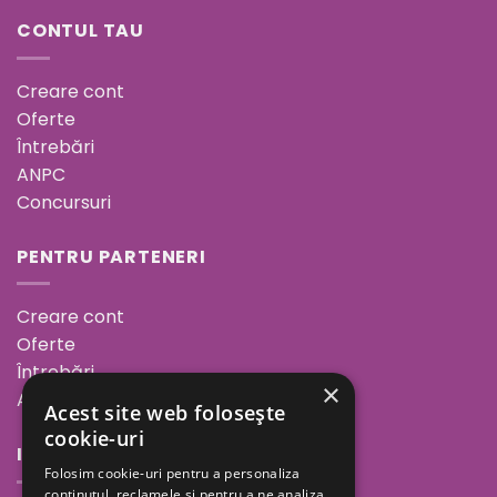
CONTUL TAU
Creare cont
Oferte
Întrebări
ANPC
Concursuri
PENTRU PARTENERI
Creare cont
Oferte
Întrebări
×
ANPC
Acest site web folosește
cookie-uri
INFORMAȚII
Folosim cookie-uri pentru a personaliza
conținutul, reclamele și pentru a ne analiza