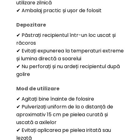
utilizare zilnică
✔ Ambalaj practic și ușor de folosit
Depozitare
✔ Păstrați recipientul într-un loc uscat și
răcoros
✔ Evitați expunerea la temperaturi extreme
și lumina directă a soarelui
✔ Nu perforați și nu ardeți recipientul după
golire
Mod de utilizare
✔ Agitați bine înainte de folosire
✔ Pulverizați uniform de la o distanță de
aproximativ 15 cm pe pielea curată și
uscată a axilelor
✔ Evitați aplicarea pe pielea iritată sau
lezată