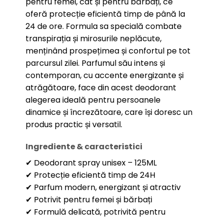
pentru femei, cât și pentru bărbați, ce
oferă protecție eficientă timp de până la
24 de ore. Formula sa specială combate
transpirația și mirosurile neplăcute,
menținând prospețimea și confortul pe tot
parcursul zilei. Parfumul său intens și
contemporan, cu accente energizante și
atrăgătoare, face din acest deodorant
alegerea ideală pentru persoanele
dinamice și încrezătoare, care își doresc un
produs practic și versatil.
Ingrediente & caracteristici
✔ Deodorant spray unisex – 125ML
✔ Protecție eficientă timp de 24H
✔ Parfum modern, energizant și atractiv
✔ Potrivit pentru femei și bărbați
✔ Formulă delicată, potrivită pentru