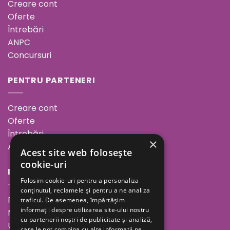
Creare cont
Oferte
Întrebări
ANPC
Concursuri
PENTRU PARTENERI
Creare cont
Oferte
Întrebări
×
ANPC
Acest site web folosește
cookie-uri
INFORMAȚII
Folosim cookie-uri pentru a personaliza
conținutul, reclamele și pentru a ne analiza
Povestea noastră
traficul. De asemenea, împărtășim
informații despre utilizarea site-ului nostru
Minutul de inspirație
cu partenerii noștri de publicitate și analiză,
Unde ne găsești
care le pot combina cu alte informații pe