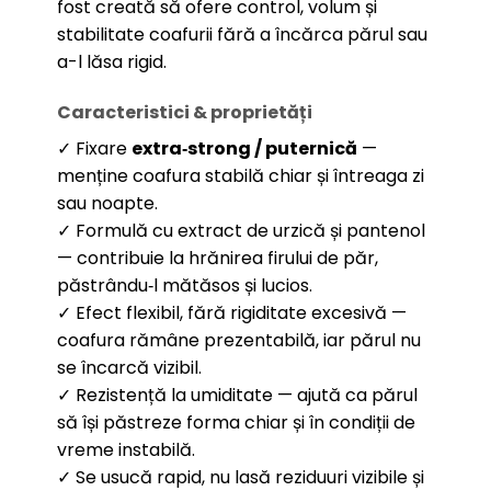
fost creată să ofere control, volum și
stabilitate coafurii fără a încărca părul sau
a-l lăsa rigid.
Caracteristici & proprietăți
✓ Fixare
extra‑strong / puternică
—
menține coafura stabilă chiar și întreaga zi
sau noapte.
✓ Formulă cu extract de urzică și pantenol
— contribuie la hrănirea firului de păr,
păstrându‑l mătăsos și lucios.
✓ Efect flexibil, fără rigiditate excesivă —
coafura rămâne prezentabilă, iar părul nu
se încarcă vizibil.
✓ Rezistență la umiditate — ajută ca părul
să își păstreze forma chiar și în condiții de
vreme instabilă.
✓ Se usucă rapid, nu lasă reziduuri vizibile și