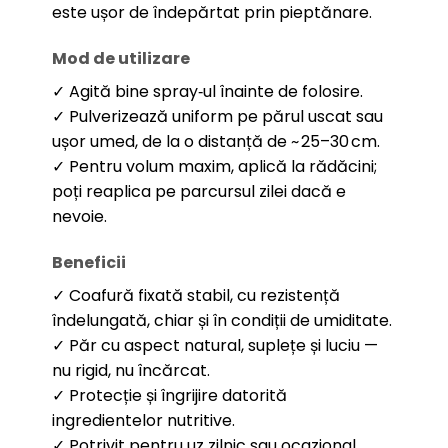
este ușor de îndepărtat prin pieptănare.
Mod de utilizare
✓ Agită bine spray‑ul înainte de folosire.
✓ Pulverizează uniform pe părul uscat sau
ușor umed, de la o distanță de ~ 25–30 cm.
✓ Pentru volum maxim, aplică la rădăcini;
poți reaplica pe parcursul zilei dacă e
nevoie.
Beneficii
✓ Coafură fixată stabil, cu rezistență
îndelungată, chiar și în condiții de umiditate.
✓ Păr cu aspect natural, suplețe și luciu —
nu rigid, nu încărcat.
✓ Protecție și îngrijire datorită
ingredientelor nutritive.
✓ Potrivit pentru uz zilnic sau ocazional,