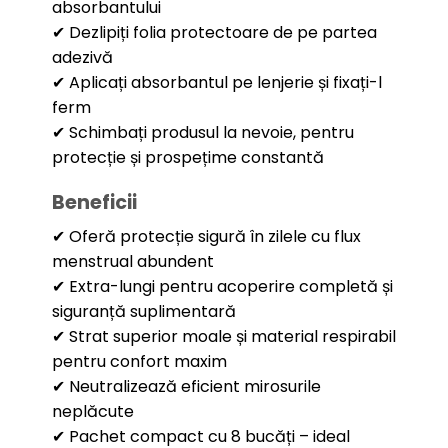
absorbantului
✔ Dezlipiți folia protectoare de pe partea
adezivă
✔ Aplicați absorbantul pe lenjerie și fixați-l
ferm
✔ Schimbați produsul la nevoie, pentru
protecție și prospețime constantă
Beneficii
✔ Oferă protecție sigură în zilele cu flux
menstrual abundent
✔ Extra-lungi pentru acoperire completă și
siguranță suplimentară
✔ Strat superior moale și material respirabil
pentru confort maxim
✔ Neutralizează eficient mirosurile
neplăcute
✔ Pachet compact cu 8 bucăți – ideal