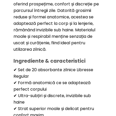
oferind prospețime, confort și discreție pe
parcursul întregii zile. Datorită grosimii
reduse și formei anatomice, acestea se
adaptează perfect la corp și la lenjerie,
rămânând invizibile sub haine. Materialul
moale și respirabil menține senzația de
uscat și curățenie, fiind ideal pentru
utilizarea zilnică.
Ingrediente & caracteristici
✔ Set de 20 absorbante zilnice Libresse
Regular
✔ Formă anatomică ce se adaptează
perfect corpului
✔ Ultra-subțiri și discrete, invizibile sub
haine
✔ Strat superior moale și delicat pentru
confort maxim