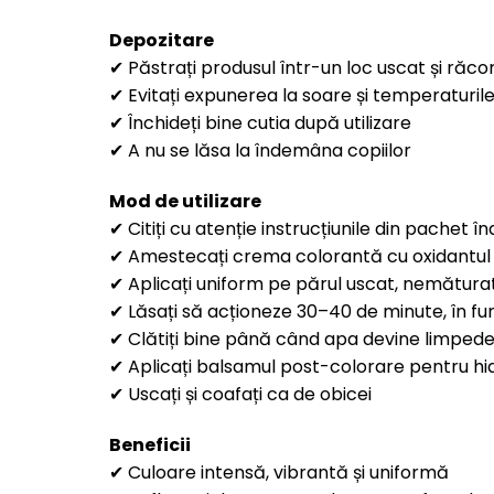
Depozitare
✔ Păstrați produsul într-un loc uscat și răco
✔ Evitați expunerea la soare și temperaturile
✔ Închideți bine cutia după utilizare
✔ A nu se lăsa la îndemâna copiilor
Mod de utilizare
✔ Citiți cu atenție instrucțiunile din pachet î
✔ Amestecați crema colorantă cu oxidantul
✔ Aplicați uniform pe părul uscat, nemătura
✔ Lăsați să acționeze 30–40 de minute, în fun
✔ Clătiți bine până când apa devine limped
✔ Aplicați balsamul post-colorare pentru hidr
✔ Uscați și coafați ca de obicei
Beneficii
✔ Culoare intensă, vibrantă și uniformă