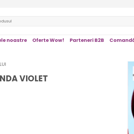
le noastre
Oferte Wow!
Parteneri B2B
Comandă
LUI
NDA VIOLET