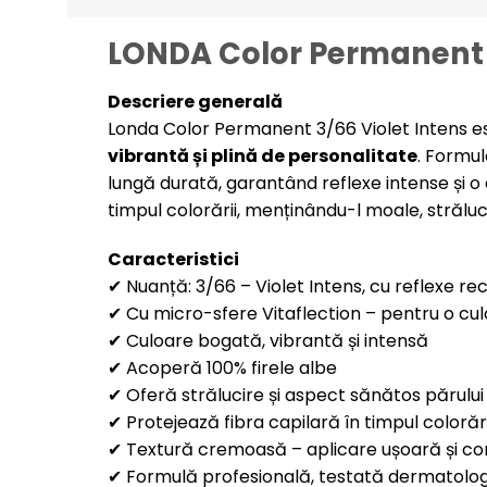
LONDA Color Permanent V
Descriere generală
Londa Color Permanent 3/66 Violet Intens e
vibrantă și plină de personalitate
. Formu
lungă durată, garantând reflexe intense și o
timpul colorării, menținându-l moale, străluc
Caracteristici
✔ Nuanță: 3/66 – Violet Intens, cu reflexe rec
✔ Cu micro-sfere Vitaflection – pentru o cu
✔ Culoare bogată, vibrantă și intensă
✔ Acoperă 100% firele albe
✔ Oferă strălucire și aspect sănătos părului
✔ Protejează fibra capilară în timpul colorări
✔ Textură cremoasă – aplicare ușoară și con
✔ Formulă profesională, testată dermatolog