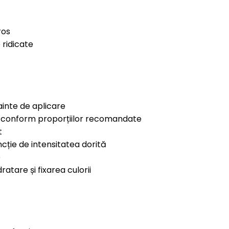
ros
 ridicate
nainte de aplicare
 conform proporțiilor recomandate
t
cție de intensitatea dorită
e
atare și fixarea culorii