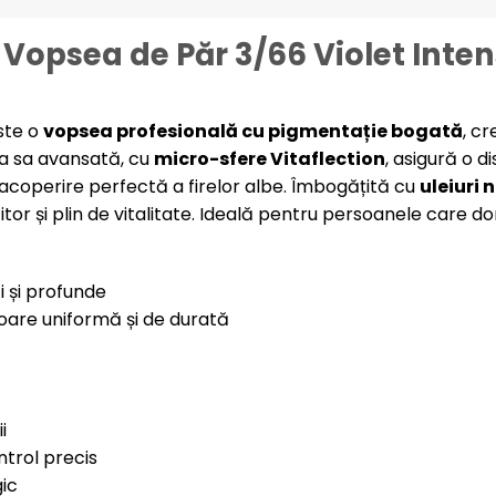
opsea de Păr 3/66 Violet Inten
ste o
vopsea profesională cu pigmentație bogată
, c
la sa avansată, cu
micro-sfere Vitaflection
, asigură o d
 acoperire perfectă a firelor albe. Îmbogățită cu
uleiuri 
itor și plin de vitalitate. Ideală pentru persoanele care d
i și profunde
loare uniformă și de durată
i
trol precis
ic