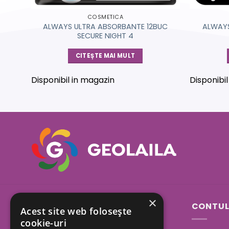
COSMETICA
N
ALWAYS ULTRA ABSORBANTE 12BUC
ALWAYS
SECURE NIGHT 4
CITEȘTE MAI MULT
Disponibil in magazin
Disponibi
×
Sos. Bucuresti - Urziceni
CONTUL
Acest site web folosește
23A, Afumati, Ilfov
cookie-uri