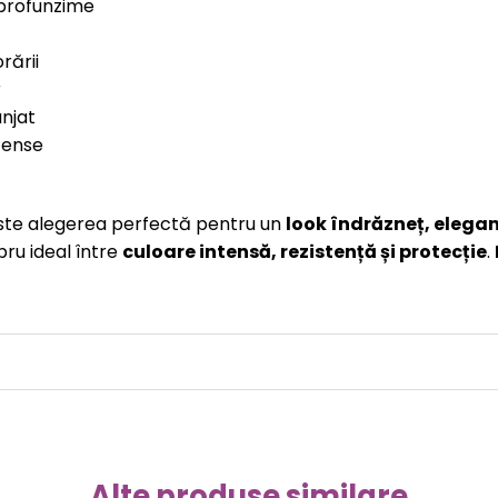
 profunzime
rării
r
anjat
ntense
ste alegerea perfectă pentru un
look îndrăzneț, elegant
bru ideal între
culoare intensă, rezistență și protecție
.
Alte produse similare