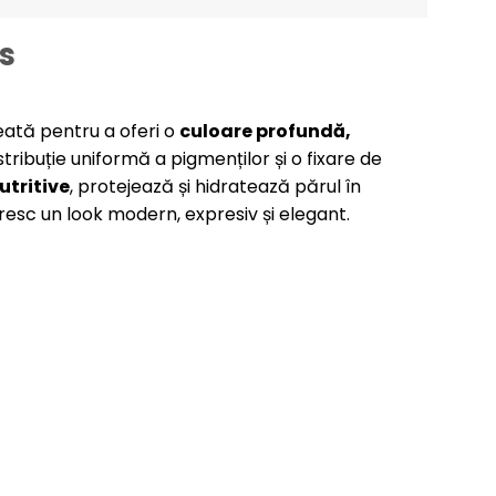
s
reată pentru a oferi o
culoare profundă,
istribuție uniformă a pigmenților și o fixare de
nutritive
, protejează și hidratează părul în
oresc un look modern, expresiv și elegant.