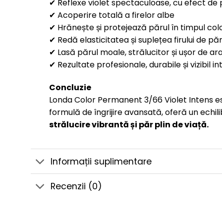
✔ Reflexe violet spectaculoase, cu efect de
✔ Acoperire totală a firelor albe
✔ Hrănește și protejează părul în timpul colo
✔ Redă elasticitatea și suplețea firului de pă
✔ Lasă părul moale, strălucitor și ușor de ar
✔ Rezultate profesionale, durabile și vizibil i
Concluzie
Londa Color Permanent 3/66 Violet Intens e
formulă de îngrijire avansată, oferă un echili
strălucire vibrantă și păr plin de viață.
Informații suplimentare
Recenzii (0)