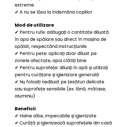
extreme
✔ A nu se lăsa la îndemâna copiilor
Mod de utilizare
✔ Pentru rufe: adăugați o cantitate diluată
în apa de spălare sau direct în mașina de
spălat, respectând instrucțiunile
✔ Pentru pete: aplicați doar diluat pe
zonele afectate, apoi clătiți bine
✔ Pentru suprafețe: diluați în apă și utilizați
pentru curățare și igienizare generală
✔ Nu folosiți nediluat pe țesături delicate
sau suprafețe sensibile (ex. lână, mătase,
aluminiu)
Beneficii
✔ Haine albe, impecabile și igienizate
✔ Curăță și igienizează suprafețele din casă