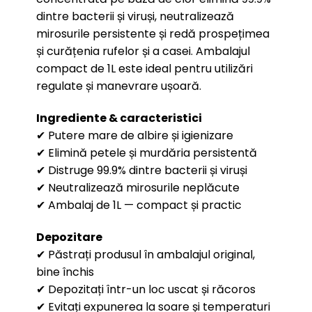
dintre bacterii și viruși, neutralizează
mirosurile persistente și redă prospețimea
și curățenia rufelor și a casei. Ambalajul
compact de 1L este ideal pentru utilizări
regulate și manevrare ușoară.
Ingrediente & caracteristici
✔ Putere mare de albire și igienizare
✔ Elimină petele și murdăria persistentă
✔ Distruge 99.9% dintre bacterii și viruși
✔ Neutralizează mirosurile neplăcute
✔ Ambalaj de 1L — compact și practic
Depozitare
✔ Păstrați produsul în ambalajul original,
bine închis
✔ Depozitați într-un loc uscat și răcoros
✔ Evitați expunerea la soare și temperaturi