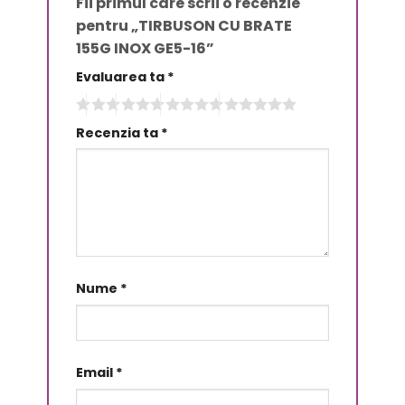
Fii primul care scrii o recenzie
pentru „TIRBUSON CU BRATE
155G INOX GE5-16”
Evaluarea ta
*
Recenzia ta
*
Nume
*
Email
*