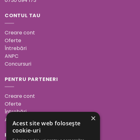
0730 094 173
CONTUL TAU
Creare cont
Oferte
Întrebări
ANPC
Concursuri
PENTRU PARTENERI
Creare cont
Oferte
Întrebări
×
ANPC
Acest site web folosește
cookie-uri
INFORMAȚII