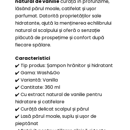
natural de vanilie
curăță în profunzime,
lăsând părul moale, catifelat și ușor
parfumat. Datorită proprietăților sale
hidratante, ajută la menținerea echilibrului
natural al scalpului și oferă o senzație
plăcută de prospețime și confort după
fiecare spălare.
Caracteristici
✔️ Tip produs: Șampon hrănitor și hidratant
✔️ Gama: Wash&Go
✔️ Variantă: Vanilla
✔️ Cantitate: 360 ml
✔️ Cu extract natural de vanilie pentru
hidratare și catifelare
✔️ Curăță delicat scalpul și părul
✔️ Lasă părul moale, suplu și ușor de
pieptănat