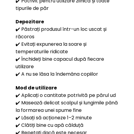
✔️ Potrivit pentru utilizare zilnică și toate
tipurile de păr
Depozitare
✔️ Păstrați produsul într-un loc uscat și
răcoros
✔️ Evitați expunerea la soare și
temperaturile ridicate
✔️ Închideți bine capacul după fiecare
utilizare
✔️ A nu se lăsa la îndemâna copiilor
Mod de utilizare
✔️ Aplicați o cantitate potrivită pe părul ud
✔️ Masează delicat scalpul și lungimile până
la formarea unei spume fine
✔️ Lăsați să acționeze 1–2 minute
✔️ Clătiți bine cu apă călduță
✔️ Repetați dacă este necesar