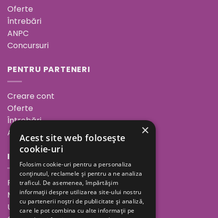
Oferte
Întrebări
ANPC
Concursuri
PENTRU PARTENERI
Creare cont
Oferte
Întrebări
×
ANPC
Acest site web folosește
cookie-uri
INFORMAȚII
Folosim cookie-uri pentru a personaliza
conținutul, reclamele și pentru a ne analiza
Povestea noastră
traficul. De asemenea, împărtășim
informații despre utilizarea site-ului nostru
Minutul de inspirație
cu partenerii noștri de publicitate și analiză,
Unde ne găsești
care le pot combina cu alte informații pe