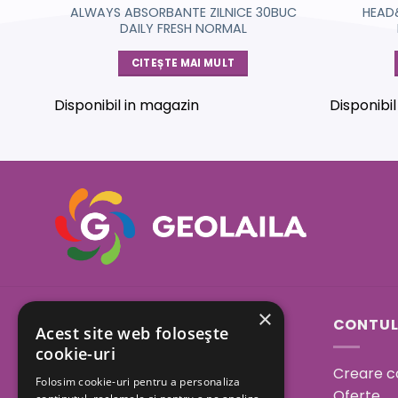
UC
ALWAYS ABSORBANTE ZILNICE 30BUC
HEAD
DAILY FRESH NORMAL
CITEȘTE MAI MULT
Disponibil in magazin
Disponibi
×
Sos. Bucuresti - Urziceni
CONTUL
Acest site web folosește
23A, Afumati, Ilfov
cookie-uri
Creare c
Folosim cookie-uri pentru a personaliza
Program:
Oferte