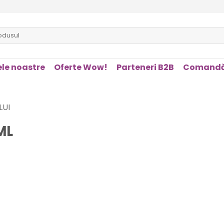
le noastre
Oferte Wow!
Parteneri B2B
Comandă
LUI
ML