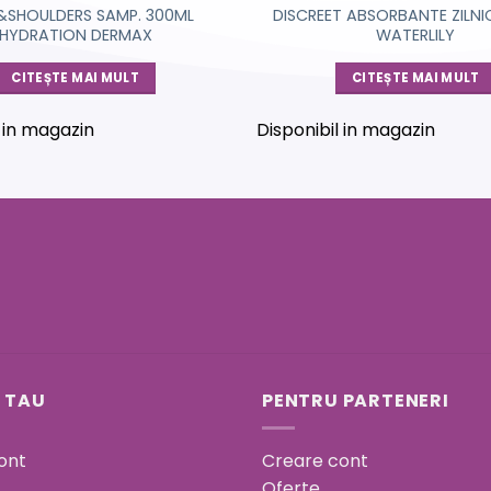
&SHOULDERS SAMP. 300ML
DISCREET ABSORBANTE ZILNI
HYDRATION DERMAX
WATERLILY
CITEȘTE MAI MULT
CITEȘTE MAI MULT
l in magazin
Disponibil in magazin
 TAU
PENTRU PARTENERI
ont
Creare cont
Oferte