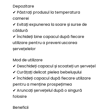
Depozitare
✔ Păstrați produsul la temperatura
camerei
✔ Evitați expunerea la soare și surse de
căldură
✔ Închideți bine capacul după fiecare
utilizare pentru a preveni uscarea
șervețelelor
Mod de utilizare
✔ Deschideți capacul și scoateți un șervețel
✔ Curățați delicat pielea bebelușului
✔ Închideți capacul după fiecare utilizare
pentru a menține prospețimea
✔ Aruncați șervețelul după o singură
folosire
Beneficii