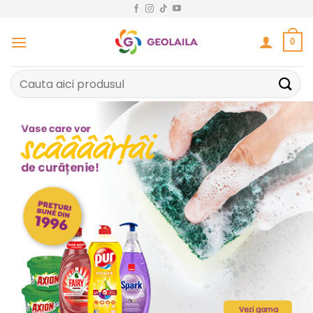
Sari
la
conținut
0
Caută
după: